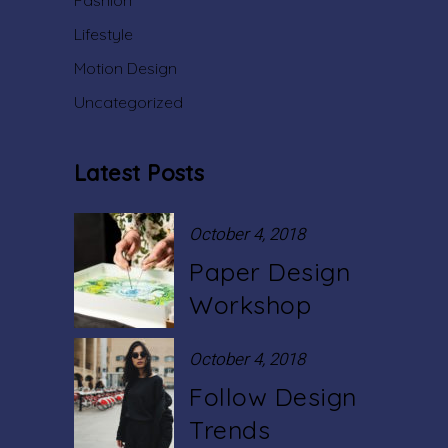
Fashion
Lifestyle
Motion Design
Uncategorized
Latest Posts
October 4, 2018
Paper Design
Workshop
October 4, 2018
Follow Design
Trends