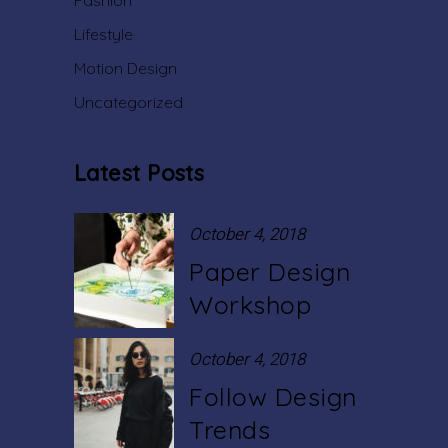
Fashion
Lifestyle
Motion Design
Uncategorized
Latest Posts
October 4, 2018
Paper Design
Workshop
October 4, 2018
Follow Design
Trends